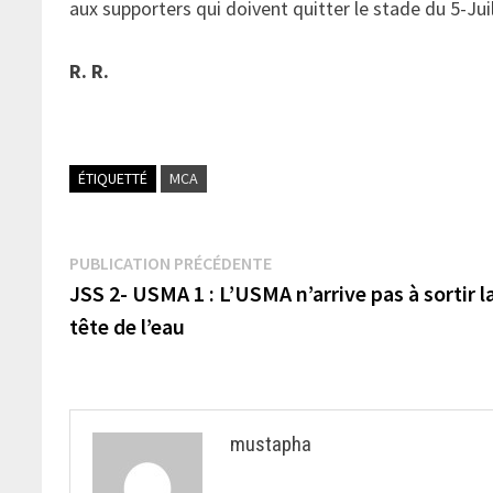
aux supporters qui doivent quitter le stade du 5-Juil
R. R.
ÉTIQUETTÉ
MCA
Navigation
Publication
PUBLICATION PRÉCÉDENTE
précédente :
JSS 2- USMA 1 : L’USMA n’arrive pas à sortir l
de
tête de l’eau
l’article
mustapha