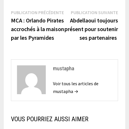
Navigation
Publication
Publi
PUBLICATION PRÉCÉDENTE
PUBLICATION SUIVANTE
précédente :
suiva
MCA : Orlando Pirates
Abdellaoui toujours
de
accrochés à la maison
présent pour soutenir
l’article
par les Pyramides
ses partenaires
mustapha
Voir tous les articles de
mustapha →
VOUS POURRIEZ AUSSI AIMER