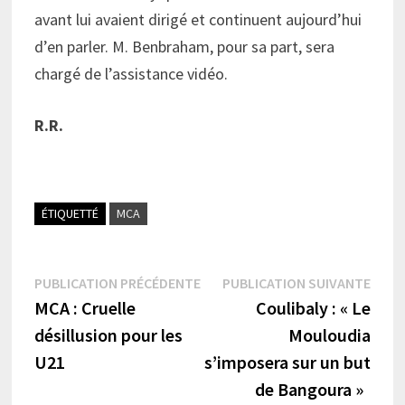
avant lui avaient dirigé et continuent aujourd’hui
d’en parler. M. Benbraham, pour sa part, sera
chargé de l’assistance vidéo.
R.R.
ÉTIQUETTÉ
MCA
Navigation
Publication
Publi
PUBLICATION PRÉCÉDENTE
PUBLICATION SUIVANTE
précédente :
suiva
MCA : Cruelle
Coulibaly : « Le
de
désillusion pour les
Mouloudia
l’article
U21
s’imposera sur un but
de Bangoura »