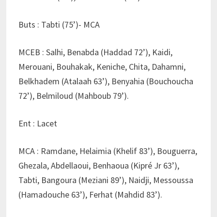
Buts : Tabti (75’)- MCA
MCEB : Salhi, Benabda (Haddad 72’), Kaidi,
Merouani, Bouhakak, Keniche, Chita, Dahamni,
Belkhadem (Atalaah 63’), Benyahia (Bouchoucha
72’), Belmiloud (Mahboub 79’).
Ent : Lacet
MCA : Ramdane, Helaimia (Khelif 83’), Bouguerra,
Ghezala, Abdellaoui, Benhaoua (Kipré Jr 63’),
Tabti, Bangoura (Meziani 89’), Naidji, Messoussa
(Hamadouche 63’), Ferhat (Mahdid 83’).