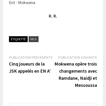
Ent : Mokwena
R. R.
ÉTIQUETTÉ
MCA
Navigation
Publication
Publi
PUBLICATION PRÉCÉDENTE
PUBLICATION SUIVANTE
précédente :
suiva
Cinq joueurs de la
Mokwena opère trois
de
JSK appelés en EN A’
changements avec
l’article
Ramdane, Naidji et
Messoussa