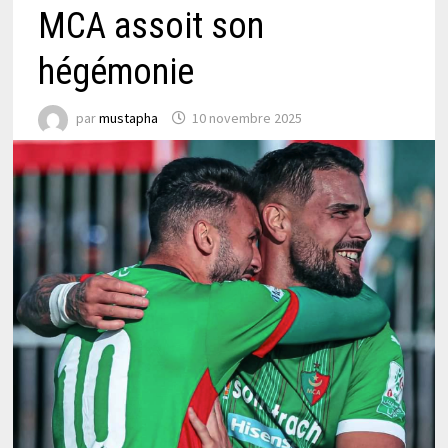
MCA assoit son
hégémonie
par
mustapha
10 novembre 2025