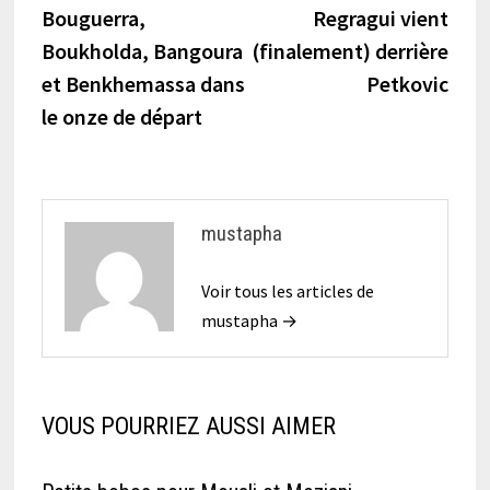
précédente :
suiva
Bouguerra,
Regragui vient
de
Boukholda, Bangoura
(finalement) derrière
l’article
et Benkhemassa dans
Petkovic
le onze de départ
mustapha
Voir tous les articles de
mustapha →
VOUS POURRIEZ AUSSI AIMER