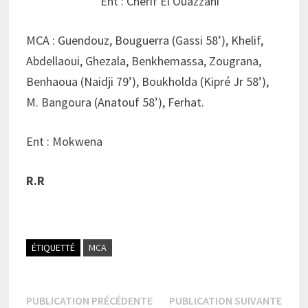
Ent : Cherif El Ouazzani
MCA : Guendouz, Bouguerra (Gassi 58’), Khelif,
Abdellaoui, Ghezala, Benkhemassa, Zougrana,
Benhaoua (Naidji 79’), Boukholda (Kipré Jr 58’),
M. Bangoura (Anatouf 58’), Ferhat.
Ent : Mokwena
R.R
ÉTIQUETTÉ
MCA
Navigation
Publication
Publi
PUBLICATION PRÉCÉDENTE
PUBLICATION SUIVANTE