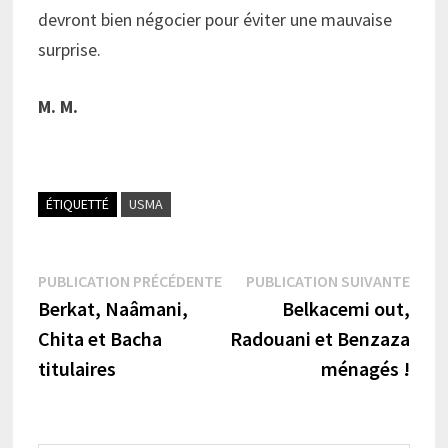
devront bien négocier pour éviter une mauvaise
surprise.
M. M.
ÉTIQUETTÉ
USMA
Navigation
Publication
Publi
PUBLICATION PRÉCÉDENTE
PUBLICATION SUIVANTE
précédente :
suiva
Berkat, Naâmani,
Belkacemi out,
de
Chita et Bacha
Radouani et Benzaza
l’article
titulaires
ménagés !