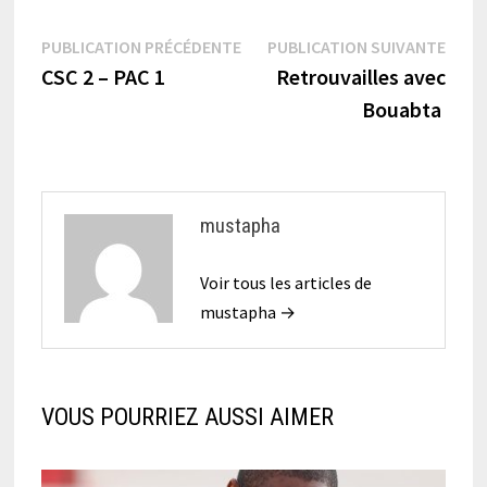
Navigation
Publication
Publi
PUBLICATION PRÉCÉDENTE
PUBLICATION SUIVANTE
précédente :
suiva
CSC 2 – PAC 1
Retrouvailles avec
de
Bouabta
l’article
mustapha
Voir tous les articles de
mustapha →
VOUS POURRIEZ AUSSI AIMER