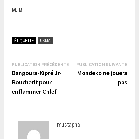
M. M
ÉTIQUETTÉ
USMA
Navigation
Publication
Publi
PUBLICATION PRÉCÉDENTE
PUBLICATION SUIVANTE
précédente :
suiva
Bangoura-Kipré Jr-
Mondeko ne jouera
de
Boucherit pour
pas
l’article
enflammer Chlef
mustapha