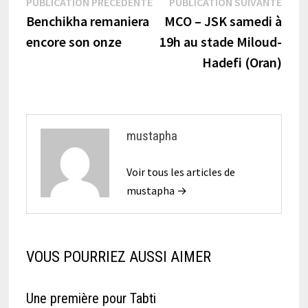
Navigation
Publication
Publi
PUBLICATION PRÉCÉDENTE
PUBLICATION SUIVANTE
précédente :
suiva
Benchikha remaniera
MCO – JSK samedi à
de
encore son onze
19h au stade Miloud-
l’article
Hadefi (Oran)
mustapha
Voir tous les articles de
mustapha →
VOUS POURRIEZ AUSSI AIMER
Une première pour Tabti