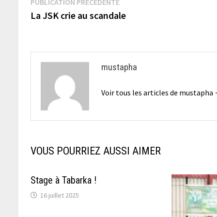
Navigation
Publication
PUBLICATION PRÉCÉDENTE
précédente :
La JSK crie au scandale
de
l’article
mustapha
Voir tous les articles de mustapha
VOUS POURRIEZ AUSSI AIMER
Stage à Tabarka !
16 juillet 2025