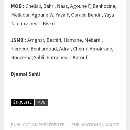
MOB :
Chellali, Bahri, Naas, Agoune F, Benhocine,
Mellaoui, Agoune W, Yaya F, Ourabi, Bendif, Yaya
N. entraineur : Biskri.
JSMB :
Amghar, Bachiri, Hamane, Mebarki,
Nemeur, Benhamoud, Adrar, Cherifi, Amokrane,
Bouzeraa, Sahli. Entraineur : Karouf.
Djamal Sahli
ÉTIQUETTÉ
MOB
Navigation
Publication
Publi
PUBLICATION PRÉCÉDENTE
PUBLICATION SUIVANTE