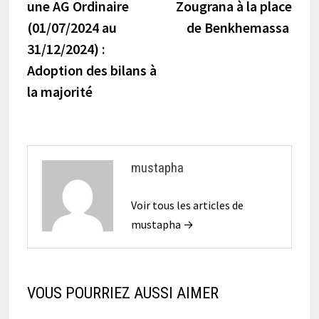
précédente :
suiva
une AG Ordinaire
Zougrana à la place
de
(01/07/2024 au
de Benkhemassa
l’article
31/12/2024) :
Adoption des bilans à
la majorité
mustapha
Voir tous les articles de
mustapha →
VOUS POURRIEZ AUSSI AIMER