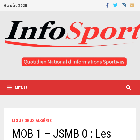
Passer
6 août 2026
au
contenu
MENU
LIGUE DEUX ALGÉRIE
MOB 1 – JSMB 0 : Les