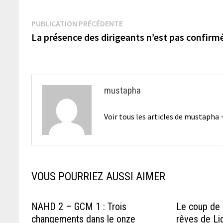
Navigation
Publication
PUBLICATION PRÉCÉDENTE
précédente :
La présence des dirigeants n’est pas confirm
de
l’article
mustapha
Voir tous les articles de mustapha
VOUS POURRIEZ AUSSI AIMER
NAHD 2 – GCM 1 : Trois
Le coup de s
changements dans le onze
rêves de Li