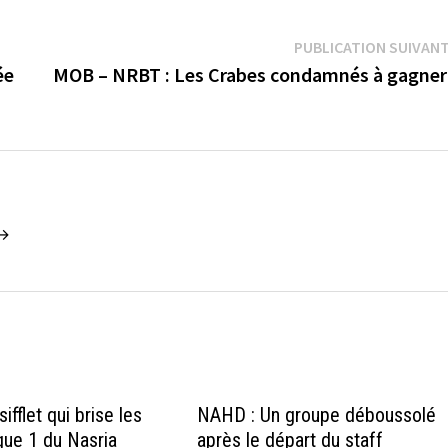
PUBLICATION SUIVAN
ée
MOB – NRBT : Les Crabes condamnés à gagner
 →
ifflet qui brise les
NAHD : Un groupe déboussolé
gue 1 du Nasria
après le départ du staff