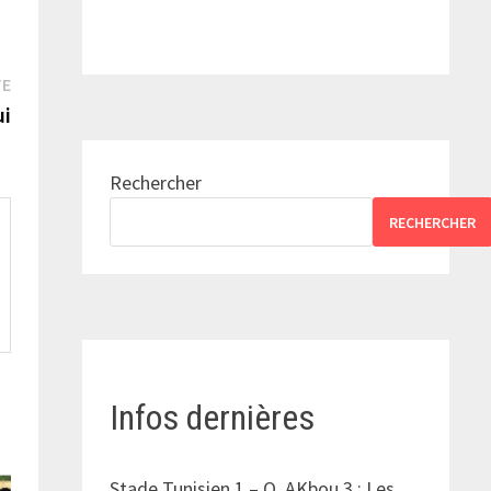
Publication
TE
suivante :
ui
Rechercher
RECHERCHER
Infos dernières
Stade Tunisien 1 – O. AKbou 3 : Les