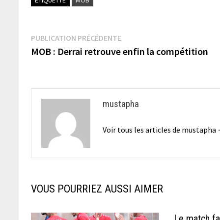
Navigation
Publication
PUBLICATION PRÉCÉDENTE
précédente :
MOB : Derrai retrouve enfin la compétition
de
l’article
mustapha
Voir tous les articles de mustapha
VOUS POURRIEZ AUSSI AIMER
Le match f