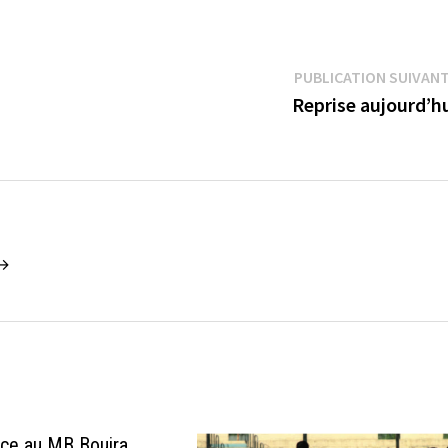
PUBLICATION SUIVAN
Reprise aujourd’h
 →
ace au MB Bouira