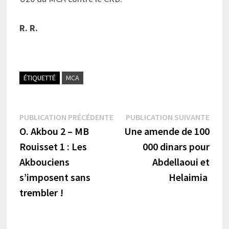
R. R.
ÉTIQUETTÉ
MCA
Navigation
Publication
Publi
PUBLICATION PRÉCÉDENTE
PUBLICATION SUIVANTE
précédente :
suiva
O. Akbou 2 – MB
Une amende de 100
de
Rouisset 1 : Les
000 dinars pour
l’article
Akbouciens
Abdellaoui et
s’imposent sans
Helaimia
trembler !