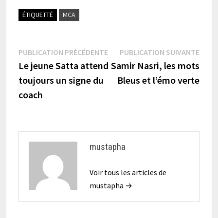
ÉTIQUETTÉ
MCA
Navigation
Publication
Publi
PUBLICATION PRÉCÉDENTE
PUBLICATION SUIVANTE
précédente :
suiva
Le jeune Satta attend
Samir Nasri, les mots
de
toujours un signe du
Bleus et l’émo verte
l’article
coach
mustapha
Voir tous les articles de
mustapha →