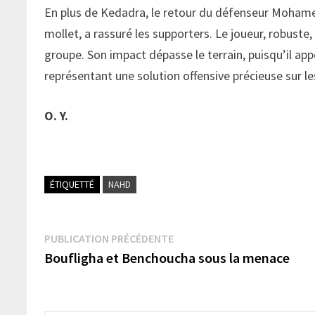
En plus de Kedadra, le retour du défenseur Moham
mollet, a rassuré les supporters. Le joueur, robuste,
groupe. Son impact dépasse le terrain, puisqu’il ap
représentant une solution offensive précieuse sur le
O. Y.
ÉTIQUETTÉ
NAHD
Navigation
Publication
PUBLICATION PRÉCÉDENTE
précédente :
Boufligha et Benchoucha sous la menace
de
l’article