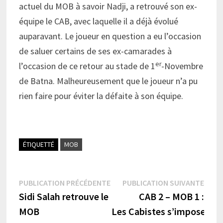
actuel du MOB à savoir Nadji, a retrouvé son ex-
équipe le CAB, avec laquelle il a déjà évolué
auparavant. Le joueur en question a eu l’occasion
de saluer certains de ses ex-camarades à
er
l’occasion de ce retour au stade de 1
-Novembre
de Batna. Malheureusement que le joueur n’a pu
rien faire pour éviter la défaite à son équipe.
ÉTIQUETTÉ
MOB
Navigation
Publication
Publi
PUBLICATION PRÉCÉDENTE
PUBLICATION SUIVANTE
précédente :
suiva
Sidi Salah retrouve le
CAB 2 – MOB 1 :
de
MOB
Les Cabistes s’imposent
l’article