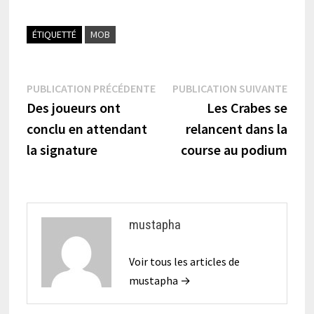
ÉTIQUETTÉ
MOB
Navigation
Publication
Publi
PUBLICATION PRÉCÉDENTE
PUBLICATION SUIVANTE
précédente :
suiva
Des joueurs ont
Les Crabes se
de
conclu en attendant
relancent dans la
l’article
la signature
course au podium
mustapha
Voir tous les articles de
mustapha →