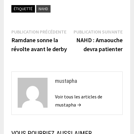
ÉTIQUETTÉ
NAHD
Navigation
Publication
Publi
PUBLICATION PRÉCÉDENTE
PUBLICATION SUIVANTE
précédente :
suiva
Ramdane sonne la
NAHD : Amaouche
de
révolte avant le derby
devra patienter
l’article
mustapha
Voir tous les articles de
mustapha →
VOUS POURRIEZ AUSSI AIMER