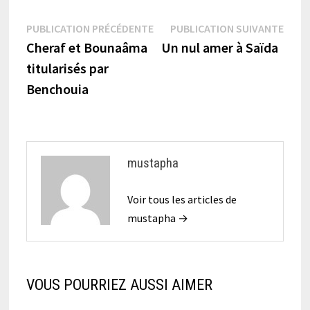
Navigation
Publication
Publi
PUBLICATION PRÉCÉDENTE
PUBLICATION SUIVANTE
précédente :
suiva
Cheraf et Bounaâma
Un nul amer à Saïda
de
titularisés par
l’article
Benchouia
mustapha
Voir tous les articles de
mustapha →
VOUS POURRIEZ AUSSI AIMER