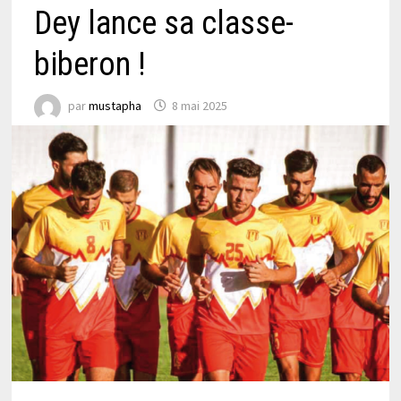
Dey lance sa classe-
biberon !
par
mustapha
8 mai 2025