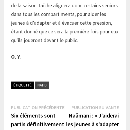
de la saison. Iaïche alignera donc certains seniors
dans tous les compartiments, pour aider les
jeunes à d’adapter et à évacuer cette pression,
étant donné que ce sera la première fois pour eux
qu’ils joueront devant le public.
O. Y.
ÉTIQUETTÉ
NAHD
Navigation
Publication
Publi
PUBLICATION PRÉCÉDENTE
PUBLICATION SUIVANTE
précédente :
suiva
Six éléments sont
Naâmani : « J’aiderai
de
partis définitivement
les jeunes à s’adapter