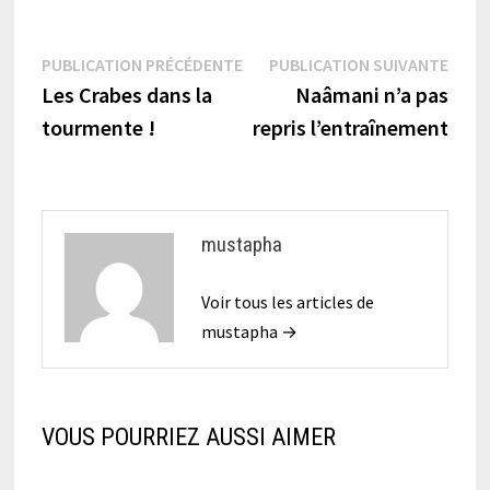
Navigation
Publication
Publi
PUBLICATION PRÉCÉDENTE
PUBLICATION SUIVANTE
précédente :
suiva
Les Crabes dans la
Naâmani n’a pas
de
tourmente !
repris l’entraînement
l’article
mustapha
Voir tous les articles de
mustapha →
VOUS POURRIEZ AUSSI AIMER