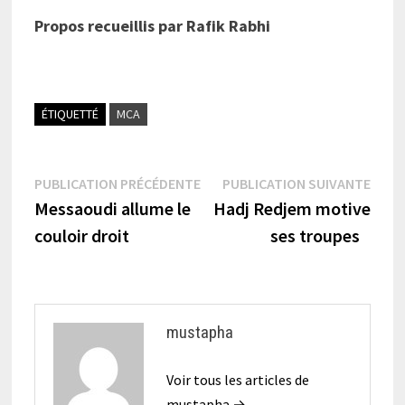
Propos recueillis par Rafik Rabhi
ÉTIQUETTÉ
MCA
Navigation
Publication
Publi
PUBLICATION PRÉCÉDENTE
PUBLICATION SUIVANTE
précédente :
suiva
Messaoudi allume le
Hadj Redjem motive
de
couloir droit
ses troupes
l’article
mustapha
Voir tous les articles de
mustapha →