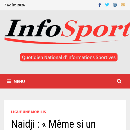
Passer
7 août 2026
au
contenu
MENU
LIGUE UNE MOBILIS
Naidji : « Même si un