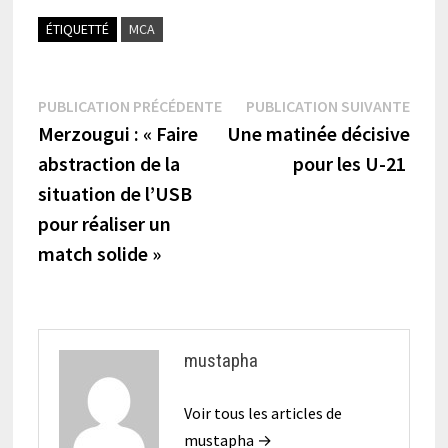
ÉTIQUETTÉ
MCA
Navigation
Publication
Publi
PUBLICATION PRÉCÉDENTE
PUBLICATION SUIVANTE
précédente :
suiva
Merzougui : « Faire
Une matinée décisive
de
abstraction de la
pour les U-21
l’article
situation de l’USB
pour réaliser un
match solide »
mustapha
Voir tous les articles de
mustapha →