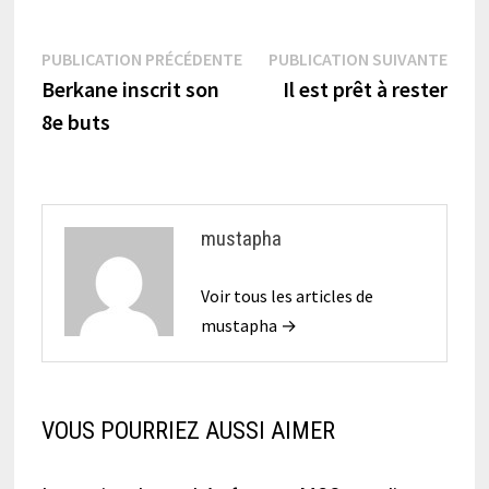
Navigation
Publication
Publi
PUBLICATION PRÉCÉDENTE
PUBLICATION SUIVANTE
précédente :
suiva
Berkane inscrit son
Il est prêt à rester
de
8e buts
l’article
mustapha
Voir tous les articles de
mustapha →
VOUS POURRIEZ AUSSI AIMER