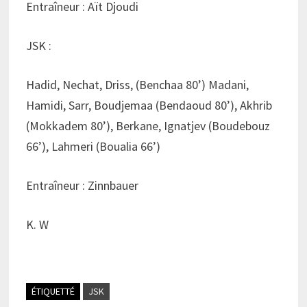
Entraîneur : Aït Djoudi
JSK :
Hadid, Nechat, Driss, (Benchaa 80’) Madani,
Hamidi, Sarr, Boudjemaa (Bendaoud 80’), Akhrib
(Mokkadem 80’), Berkane, Ignatjev (Boudebouz
66’), Lahmeri (Boualia 66’)
Entraîneur : Zinnbauer
K. W
ÉTIQUETTÉ
JSK