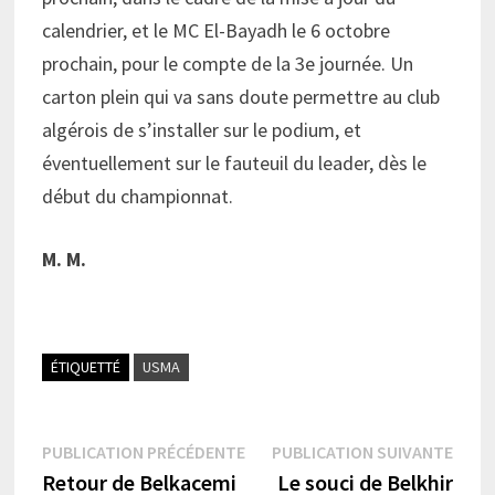
calendrier, et le MC El-Bayadh le 6 octobre
prochain, pour le compte de la 3e journée. Un
carton plein qui va sans doute permettre au club
algérois de s’installer sur le podium, et
éventuellement sur le fauteuil du leader, dès le
début du championnat.
M. M.
ÉTIQUETTÉ
USMA
Navigation
Publication
Publi
PUBLICATION PRÉCÉDENTE
PUBLICATION SUIVANTE
précédente :
suiva
Retour de Belkacemi
Le souci de Belkhir