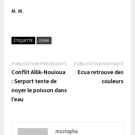
M. M.
ÉTIQUETTÉ
USMA
Navigation
Publication
Publi
PUBLICATION PRÉCÉDENTE
PUBLICATION SUIVANTE
précédente :
suiva
Conflit Allik-Nouioua
Ecua retrouve des
de
: Serport tente de
couleurs
l’article
noyer le poisson dans
l’eau
mustapha