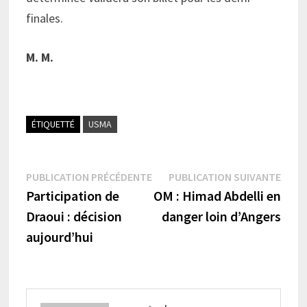
finales.
M. M.
ÉTIQUETTÉ
USMA
Navigation
Publication
Publi
PUBLICATION PRÉCÉDENTE
PUBLICATION SUIVANTE
précédente :
suiva
Participation de
OM : Himad Abdelli en
de
Draoui : décision
danger loin d’Angers
l’article
aujourd’hui