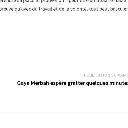
endre sa place et prouver qu’il peut être un titulaire fiable
preuve qu’avec du travail et de la volonté, tout peut basculer
PUBLICATION SUIVAN
Gaya Merbah espère gratter quelques minut