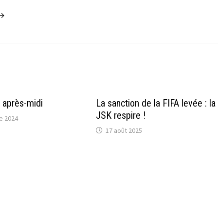
 →
r après-midi
La sanction de la FIFA levée : la
JSK respire !
e 2024
17 août 2025