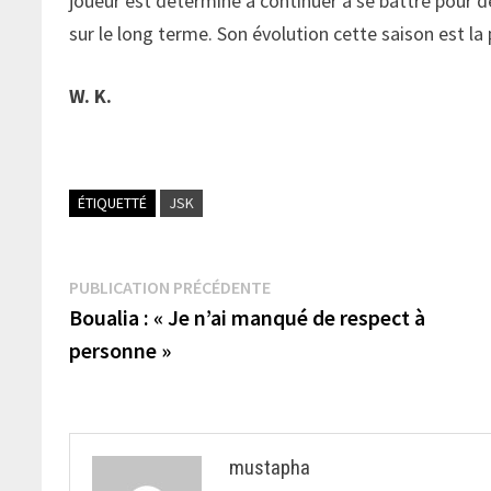
joueur est déterminé à continuer à se battre pour déf
sur le long terme. Son évolution cette saison est la 
W. K.
ÉTIQUETTÉ
JSK
Navigation
Publication
PUBLICATION PRÉCÉDENTE
précédente :
Boualia : « Je n’ai manqué de respect à
de
personne »
l’article
mustapha