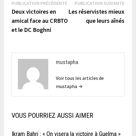
Navigation
Publication
Publi
PUBLICATION PRÉCÉDENTE
PUBLICATION SUIVANTE
précédente :
suiva
Deux victoires en
Les réservistes mieux
de
amical face au CRBTO
que leurs aînés
l’article
et le DC Boghni
mustapha
Voir tous les articles de
mustapha →
VOUS POURRIEZ AUSSI AIMER
Ikram Bahri : « On visera la victoire à Guelma »