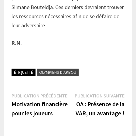
Slimane Bouteldja. Ces derniers devraient trouver
les ressources nécessaires afin de se défaire de
leur adversaire.
R.M.
ÉTIQUETTÉ
OLYMPIENS D’AKBOU
Navigation
Publication
Publi
PUBLICATION PRÉCÉDENTE
PUBLICATION SUIVANTE
précédente :
suiva
Motivation financière
OA : Présence de la
de
pour les joueurs
VAR, un avantage !
l’article