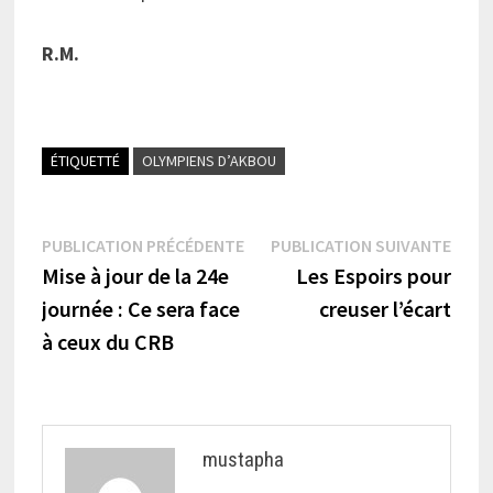
R.M.
ÉTIQUETTÉ
OLYMPIENS D’AKBOU
Navigation
Publication
Publi
PUBLICATION PRÉCÉDENTE
PUBLICATION SUIVANTE
précédente :
suiva
Mise à jour de la 24e
Les Espoirs pour
de
journée : Ce sera face
creuser l’écart
l’article
à ceux du CRB
mustapha