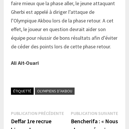
faire mieux que la phase aller, le jeune attaquant
Gherbi est appelé à diriger l’attaque de
l’Olympique Akbou lors de la phase retour. A cet
effet, le joueur en question devrait aider son
équipe pour réussir de bons résultats afin d’éviter
de céder des points lors de cette phase retour.
Ali Ait-Ouari
ÉTIQUETTÉ
OLYMPIENS D’AKBOU
Navigation
Publication
Publi
PUBLICATION PRÉCÉDENTE
PUBLICATION SUIVANTE
précédente :
suiva
Deffar 1re recrue
Bencherifa : « Nous
de