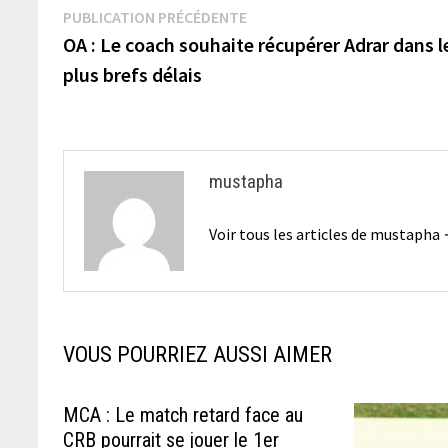
Navigation
Publication
PUBLICATION PRÉCÉDENTE
précédente :
OA : Le coach souhaite récupérer Adrar dans l
de
plus brefs délais
l’article
mustapha
Voir tous les articles de mustapha
VOUS POURRIEZ AUSSI AIMER
MCA : Le match retard face au
CRB pourrait se jouer le 1er