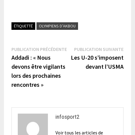
ÉTIQUETTÉ
OLYMPIENS D’AKBOU
Navigation
Publication
Publi
PUBLICATION PRÉCÉDENTE
PUBLICATION SUIVANTE
précédente :
suiva
Addadi : « Nous
Les U-20 s’imposent
de
devons être vigilants
devant l’USMA
l’article
lors des prochaines
rencontres »
infosport2
Voir tous les articles de