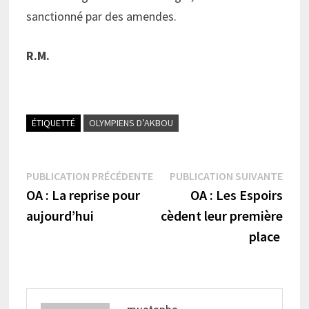
sanctionné par des amendes.
R.M.
ÉTIQUETTÉ
OLYMPIENS D’AKBOU
Navigation
Publication
Publi
PUBLICATION PRÉCÉDENTE
PUBLICATION SUIVANTE
précédente :
suiva
OA : La reprise pour
OA : Les Espoirs
de
aujourd’hui
cèdent leur première
l’article
place