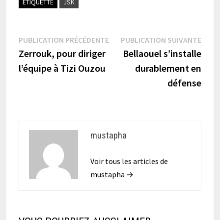
ÉTIQUETTÉ
JSK
Navigation
Publication
Publi
PUBLICATION PRÉCÉDENTE
PUBLICATION SUIVANTE
précédente :
suiva
Zerrouk, pour diriger
Bellaouel s’installe
de
l’équipe à Tizi Ouzou
durablement en
l’article
défense
mustapha
Voir tous les articles de
mustapha →