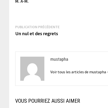
M. A-M.
Navigation
Publication
PUBLICATION PRÉCÉDENTE
précédente :
Un nul et des regrets
de
l’article
mustapha
Voir tous les articles de mustapha
VOUS POURRIEZ AUSSI AIMER