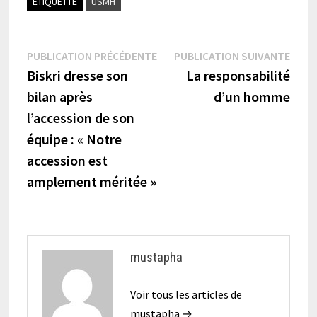
ÉTIQUETTÉ
USMH
Navigation
Publication
Publi
PUBLICATION PRÉCÉDENTE
PUBLICATION SUIVANTE
précédente :
suiva
Biskri dresse son
La responsabilité
de
bilan après
d’un homme
l’article
l’accession de son
équipe : « Notre
accession est
amplement méritée »
mustapha
Voir tous les articles de
mustapha →