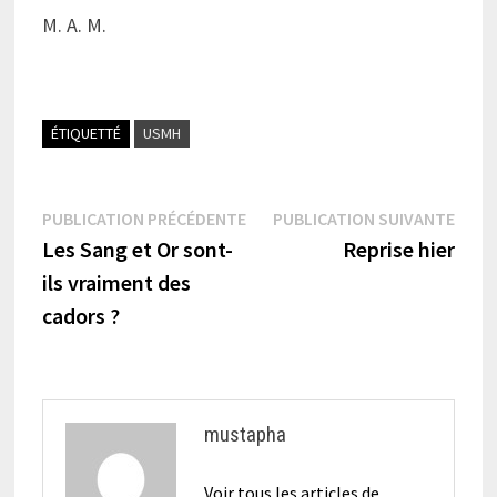
M. A. M.
ÉTIQUETTÉ
USMH
Navigation
Publication
Publi
PUBLICATION PRÉCÉDENTE
PUBLICATION SUIVANTE
précédente :
suiva
Les Sang et Or sont-
Reprise hier
de
ils vraiment des
l’article
cadors ?
mustapha
Voir tous les articles de