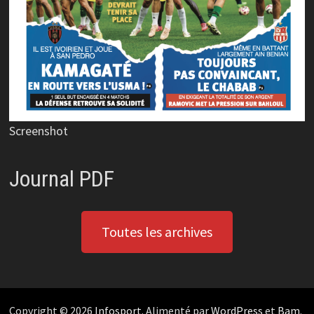
Screenshot
Journal PDF
Toutes les archives
Copyright © 2026
Infosport
. Alimenté par
WordPress
et
Bam
.