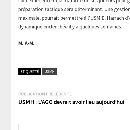
sur l’expérience et la maturité de ses joueurs pour 
préparation tactique sera déterminant. Une gestion 
maximale, pourrait permettre à l’USM El Harrach d’e
dynamique enclenchée il y a quelques semaines.
M. A-M.
ÉTIQUETTÉ
USMH
Navigation
Publication
PUBLICATION PRÉCÉDENTE
précédente :
USMH : L’AGO devrait avoir lieu aujourd’hui
de
l’article