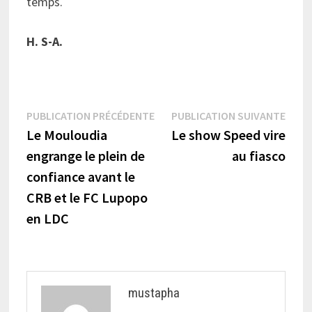
temps.
H. S-A.
Navigation
Publication
Publi
PUBLICATION PRÉCÉDENTE
PUBLICATION SUIVANTE
précédente :
suiva
Le Mouloudia
Le show Speed vire
de
engrange le plein de
au fiasco
l’article
confiance avant le
CRB et le FC Lupopo
en LDC
mustapha