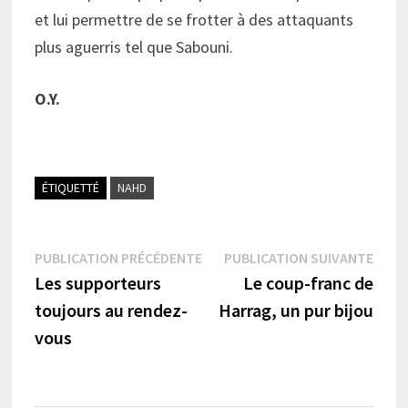
et lui permettre de se frotter à des attaquants
plus aguerris tel que Sabouni.
O.Y.
ÉTIQUETTÉ
NAHD
Navigation
Publication
Publi
PUBLICATION PRÉCÉDENTE
PUBLICATION SUIVANTE
précédente :
suiva
Les supporteurs
Le coup-franc de
de
toujours au rendez-
Harrag, un pur bijou
l’article
vous