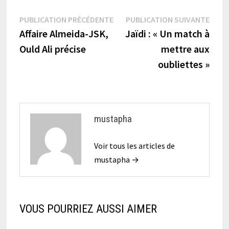
Navigation
Publication
Publi
PUBLICATION PRÉCÉDENTE
PUBLICATION SUIVANTE
précédente :
suiva
Affaire Almeida-JSK,
Jaïdi : « Un match à
de
Ould Ali précise
mettre aux
l’article
oubliettes »
mustapha
Voir tous les articles de
mustapha →
VOUS POURRIEZ AUSSI AIMER