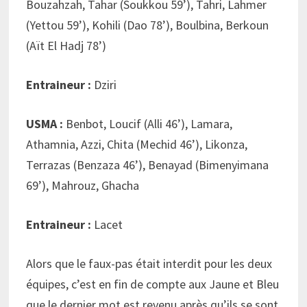
Bouzahzah, Tahar (Soukkou 59’), Tahri, Lahmer
(Yettou 59’), Kohili (Dao 78’), Boulbina, Berkoun
(Aït El Hadj 78’)
Entraineur :
Dziri
USMA :
Benbot, Loucif (Alli 46’), Lamara,
Athamnia, Azzi, Chita (Mechid 46’), Likonza,
Terrazas (Benzaza 46’), Benayad (Bimenyimana
69’), Mahrouz, Ghacha
Entraineur :
Lacet
Alors que le faux-pas était interdit pour les deux
équipes, c’est en fin de compte aux Jaune et Bleu
que le dernier mot est revenu après qu’ils se sont