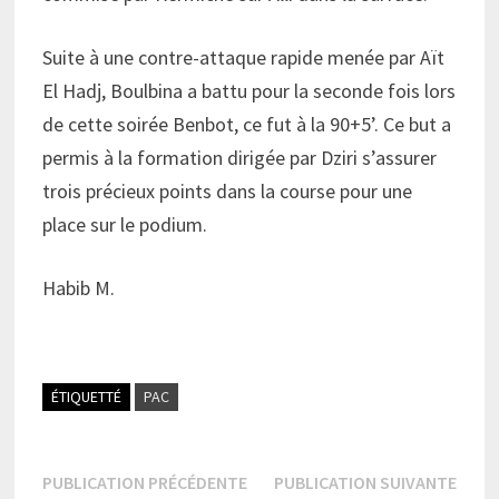
Suite à une contre-attaque rapide menée par Aït
El Hadj, Boulbina a battu pour la seconde fois lors
de cette soirée Benbot, ce fut à la 90+5’. Ce but a
permis à la formation dirigée par Dziri s’assurer
trois précieux points dans la course pour une
place sur le podium.
Habib M.
ÉTIQUETTÉ
PAC
Navigation
Publication
Publi
PUBLICATION PRÉCÉDENTE
PUBLICATION SUIVANTE