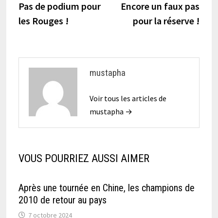
précédente :
suiva
Pas de podium pour
Encore un faux pas
de
les Rouges !
pour la réserve !
l’article
mustapha
Voir tous les articles de
mustapha →
VOUS POURRIEZ AUSSI AIMER
Après une tournée en Chine, les champions de
2010 de retour au pays
7 octobre 2024