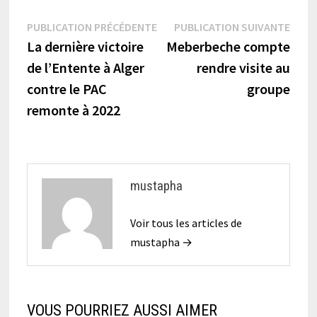
Navigation
Publication
Publi
PUBLICATION PRÉCÉDENTE
PUBLICATION SUIVANTE
précédente :
suiva
La dernière victoire
Meberbeche compte
de
de l’Entente à Alger
rendre visite au
l’article
contre le PAC
groupe
remonte à 2022
mustapha
Voir tous les articles de
mustapha →
VOUS POURRIEZ AUSSI AIMER