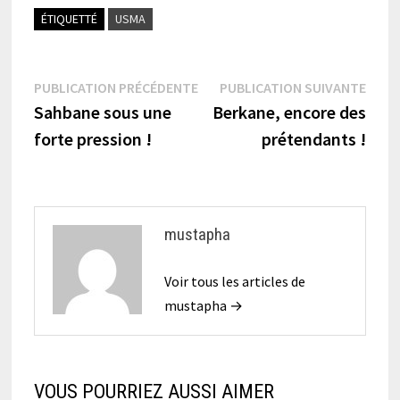
ÉTIQUETTÉ
USMA
Navigation
Publication
Publi
PUBLICATION PRÉCÉDENTE
PUBLICATION SUIVANTE
précédente :
suiva
Sahbane sous une
Berkane, encore des
de
forte pression !
prétendants !
l’article
mustapha
Voir tous les articles de
mustapha →
VOUS POURRIEZ AUSSI AIMER