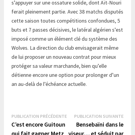
s’appuyer sur une ossature solide, dont Aït-Nouri
ferait pleinement partie. Avec 38 matchs disputés
cette saison toutes compétitions confondues, 5
buts et 7 passes décisives, le latéral algérien s’est
imposé comme un élément clé du système des
Wolves. La direction du club envisagerait même
de lui proposer un nouveau contrat pour mieux
protéger sa valeur marchande, bien qu’elle
détienne encore une option pour prolonger d’un
an au-delà de l’échéance actuelle.
Navigation
Publication
Publi
PUBLICATION PRÉCÉDENTE
PUBLICATION SUIVANTE
précédente :
suiva
C’est encore Guitoun
Bensebaïni dans le
de
qui fait gagner Metz
viseur… et séduit par