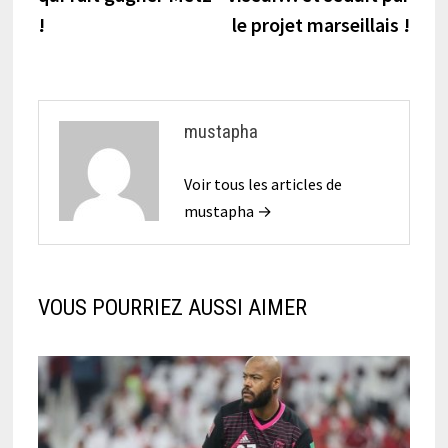
l’article
!
le projet marseillais !
mustapha
Voir tous les articles de
mustapha →
VOUS POURRIEZ AUSSI AIMER