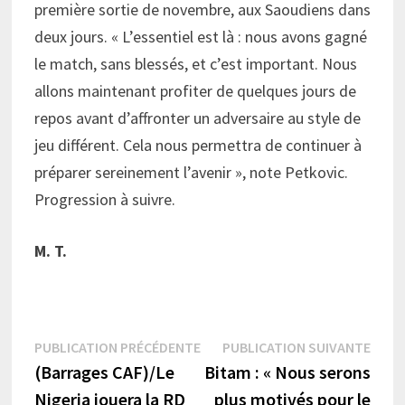
première sortie de novembre, aux Saoudiens dans
deux jours. « L’essentiel est là : nous avons gagné
le match, sans blessés, et c’est important. Nous
allons maintenant profiter de quelques jours de
repos avant d’affronter un adversaire au style de
jeu différent. Cela nous permettra de continuer à
préparer sereinement l’avenir », note Petkovic.
Progression à suivre.
M.
T.
Navigation
Publication
Publi
PUBLICATION PRÉCÉDENTE
PUBLICATION SUIVANTE
précédente :
suiva
(Barrages CAF)/Le
Bitam : « Nous serons
de
Nigeria jouera la RD
plus motivés pour le