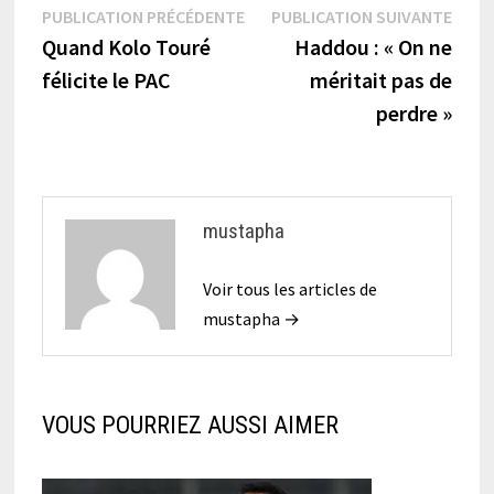
Navigation
Publication
Publi
PUBLICATION PRÉCÉDENTE
PUBLICATION SUIVANTE
précédente :
suiva
Quand Kolo Touré
Haddou : « On ne
de
félicite le PAC
méritait pas de
l’article
perdre »
mustapha
Voir tous les articles de
mustapha →
VOUS POURRIEZ AUSSI AIMER